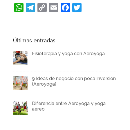
W
T
C
E
F
T
h
el
o
m
a
w
at
e
p
ai
c
it
s
gr
y
l
e
te
Últimas entradas
A
a
Li
b
r
p
m
n
o
Fisioterapia y yoga con Aeroyoga
p
k
o
k
9 Ideas de negocio con poca Inversión
(Aeroyoga)
Diferencia entre Aeroyoga y yoga
aéreo