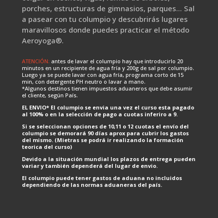
porches, estructuras de gimnasios, parques… Sal
a pasear con tu columpio y descubrirás lugares
maravillosos donde puedes practicar el método
Aeroyoga®.
ATENCIÓN:
antes de lavar el columpio hay que introducirlo 20
minutos en un recipiente de agua fría y 200g de sal por columpio.
Luego ya se puede lavar con agua fría, programa corto de 15
min, con detergente PH neutro o lavar a mano.
*Algunos destinos tienen impuestos aduaneros que debe asumir
el cliente, según País.
EL ENVIO* El columpio se envia una vez el curso esta pagado
al 100% o en la selección de pago a cuotas inferiro a 9.
Si se seleccionan opciones de 10,11 o 12 cuotas el envío del
columpio se demorará 90 días aprox para cubrir los gastos
del mismo. (Mietras se podrá ir realizando la formación
teorica del curso)
Devido a la situación mundial los plazos de entrega pueden
variar y también dependerá del lugar de envio.
El columpio puede tener gastos de aduana no incluidos
dependiendo de las normas aduaneras del país.