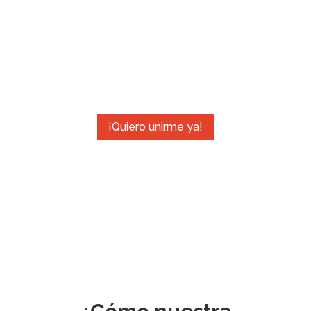
Reinvéntate profesionalmente y únete a la
compañía de yoga aéreo más grande del
mundo.
¡Quiero unirme ya!