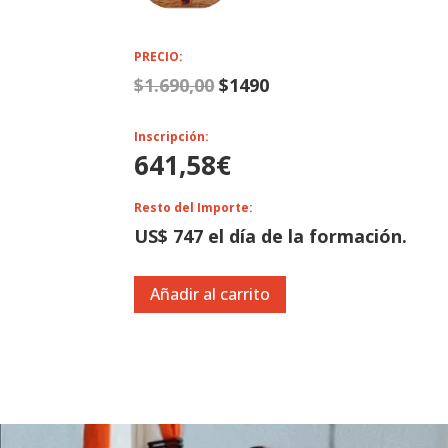
PRECIO:
$
1.690,00
$1490
Inscripción:
641,58
€
Resto del Importe:
US$ 747 el día de la formación.
Añadir al carrito
Reproductor
Media error: Format(s) not supported or source(s) not found