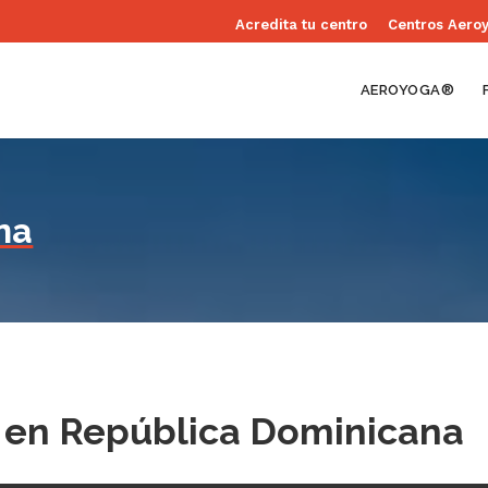
Acredita tu centro
Centros Aero
AEROYOGA®
na
 en República Dominicana