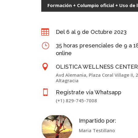
Formación + Columpio oficial + Uso de 

Del 6 al 9 de Octubre 2023
}
35 horas presenciales de 9 a 1
online

OLISTICA WELLNESS CENTE
Avd Alemania, Plaza Coral Village II, 
Altagracia

Regístrate vía Whatsapp
(+1) 829-745-7008
Impartido por:
Maria Testillano