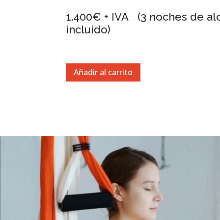
1.400€ + IVA (3 noches de al
incluido)
Añadir al carrito
Reproductor
Media error: Format(s) not supported or source(s) not found
de
Descargar archivo: https://vimeo.com/433994581
vídeo