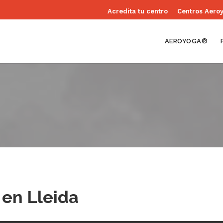
Acredita tu centro
Centros Aero
AEROYOGA®
 en Lleida