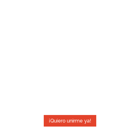
¿Quieres Incorporar
Aerokids?
Reinvéntate profesionalmente y únete a la
compañía de yoga aéreo más grande del
mundo.
¡Quiero unirme ya!