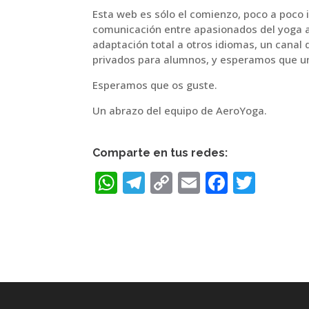
Esta web es sólo el comienzo, poco a poco
comunicación entre apasionados del yoga a
adaptación total a otros idiomas, un canal 
privados para alumnos, y esperamos que un
Esperamos que os guste.
Un abrazo del equipo de AeroYoga.
Comparte en tus redes:
W
T
C
E
F
T
h
el
o
m
a
w
at
e
p
ai
c
it
s
gr
y
l
e
te
A
a
Li
b
r
p
m
n
o