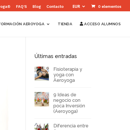
yoga®
FAQ’S
Blog
Contacto
0 elementos
FORMACIÓN AEROYOGA
TIENDA
ACCESO ALUMNOS
Últimas entradas
Fisioterapia y
yoga con
Aeroyoga
9 Ideas de
negocio con
poca Inversión
(Aeroyoga)
Diferencia entre